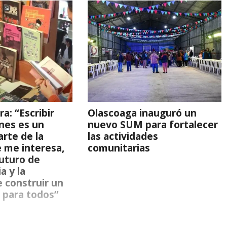
a: “Escribir
Olascoaga inauguró un
enes es un
nuevo SUM para fortalecer
arte de la
las actividades
 me interesa,
comunitarias
futuro de
a y la
 construir un
 para todos”