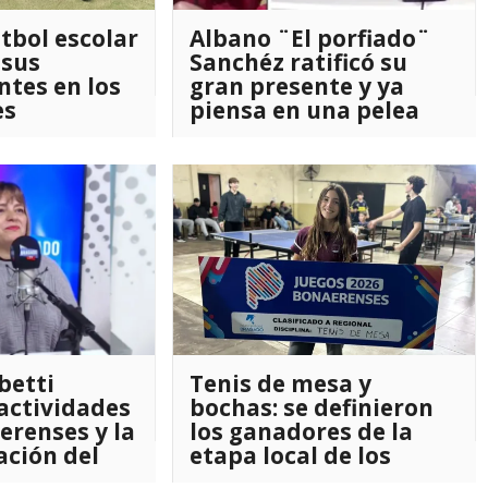
tbol escolar
Albano ¨El porfiado¨
 sus
Sanchéz ratificó su
ntes en los
gran presente y ya
es
piensa en una pelea
por el título
betti
Tenis de mesa y
 actividades
bochas: se definieron
erenses y la
los ganadores de la
ción del
etapa local de los
Juegos Bonaerenses