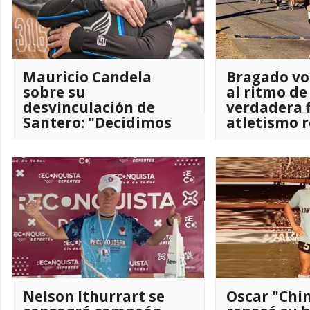
Mauricio Candela
Bragado vol
sobre su
al ritmo de
desvinculación de
verdadera f
Santero: "Decidimos
atletismo 
tomar caminos
separados para
preservar la relación"
Nelson Ithurrart se
Oscar "Chi