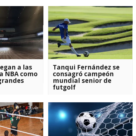
ad
legan a las
Tanqui Fernández se
 la NBA como
consagró campeón
 grandes
mundial senior de
futgolf