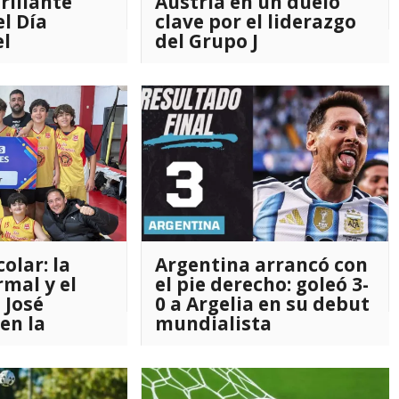
rillante
Austria en un duelo
el Día
clave por el liderazgo
el
del Grupo J
olar: la
Argentina arrancó con
mal y el
el pie derecho: goleó 3-
 José
0 a Argelia en su debut
en la
mundialista
mana de
ia