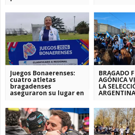
Torneo Apertura
conductor y
gran acom
Juegos Bonaerenses:
BRAGADO F
cuatro atletas
AGÓNICA V
bragadenses
LA SELECC
aseguraron su lugar en
ARGENTIN
la Final Provincial