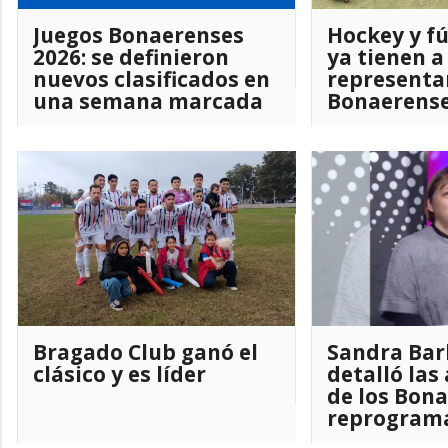
Juegos Bonaerenses
Hockey y fú
2026: se definieron
ya tienen a
nuevos clasificados en
representa
una semana marcada
Bonaerens
por el mal tiempo
Bragado Club ganó el
Sandra Bar
clásico y es líder
detalló las
de los Bona
reprograma
Consejo de