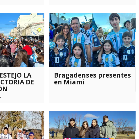
 Messi el
pañante”
ESTEJÓ LA
Bragadenses presentes
ICTORIA DE
en Miami
IÓN
A