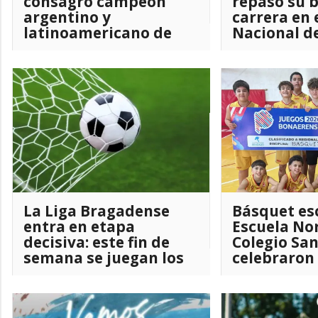
consagró campeón
repasó su b
argentino y
carrera en 
latinoamericano de
Nacional d
ciclismo para
Futbolista
trasplantados
La Liga Bragadense
Básquet esc
entra en etapa
Escuela Nor
decisiva: este fin de
Colegio San
semana se juegan los
celebraron 
cuartos de final
tercera se
competenc