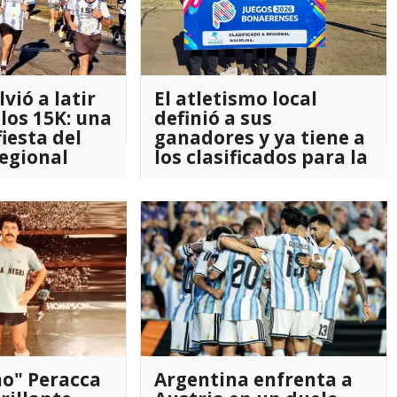
vió a latir
El atletismo local
 los 15K: una
definió a sus
iesta del
ganadores y ya tiene a
regional
los clasificados para la
etapa regional
no" Peracca
Argentina enfrenta a