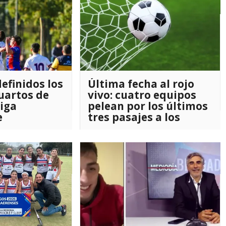
efinidos los
Última fecha al rojo
uartos de
vivo: cuatro equipos
Liga
pelean por los últimos
e
tres pasajes a los
cuartos de final