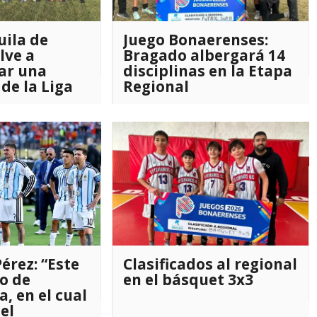
uila de
Juego Bonaerenses:
lve a
Bragado albergará 14
ar una
disciplinas en la Etapa
 de la Liga
Regional
 de Fútbol
érez: “Este
Clasificados al regional
o de
en el básquet 3x3
, en el cual
 el