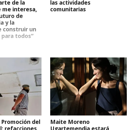
arte de la
las actividades
 me interesa,
comunitarias
futuro de
a y la
 construir un
 para todos”
 Promoción del
Maite Moreno
l: refacciones
Ugartemendia estará