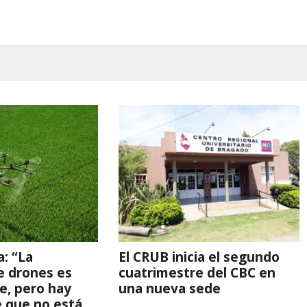
a: “La
El CRUB inicia el segundo
e drones es
cuatrimestre del CBC en
e, pero hay
una nueva sede
 que no está