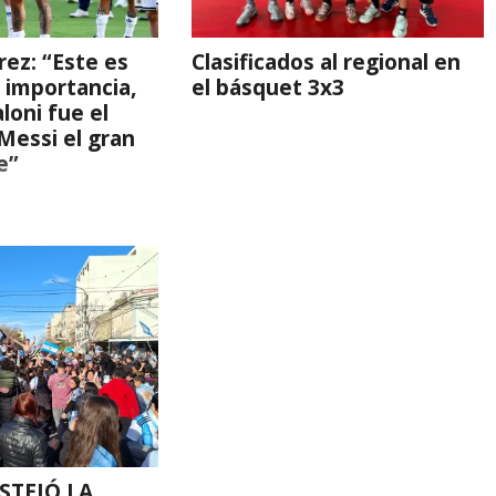
rez: “Este es
Clasificados al regional en
 importancia,
el básquet 3x3
aloni fue el
Messi el gran
e”
STEJÓ LA