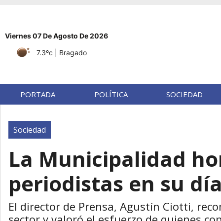
Viernes 07 De Agosto De 2026
7.3ºc
| Bragado
PORTADA
POLÍTICA
SOCIEDAD
Sociedad
La Municipalidad ho
periodistas en su dí
El director de Prensa, Agustín Ciotti, reco
sector y valoró el esfuerzo de quienes con