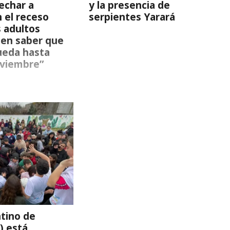
echar a
y la presencia de
 el receso
serpientes Yarará
s adultos
en saber que
queda hasta
oviembre”
ntino de
) está